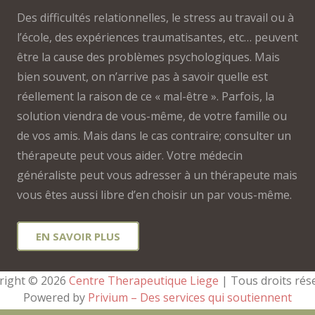
Des difficultés relationnelles, le stress au travail ou à
l’école, des expériences traumatisantes, etc… peuvent
être la cause des problèmes psychologiques. Mais
bien souvent, on n’arrive pas à savoir quelle est
réellement la raison de ce « mal-être ». Parfois, la
solution viendra de vous-même, de votre famille ou
de vos amis. Mais dans le cas contraire; consulter un
thérapeute peut vous aider. Votre médecin
généraliste peut vous adresser à un thérapeute mais
vous êtes aussi libre d’en choisir un par vous-même.
EN SAVOIR PLUS
right © 2026 
Centre Therapeutique Liege
 | Tous droits rés
Powered by
Privium – Des services qui soutiennent