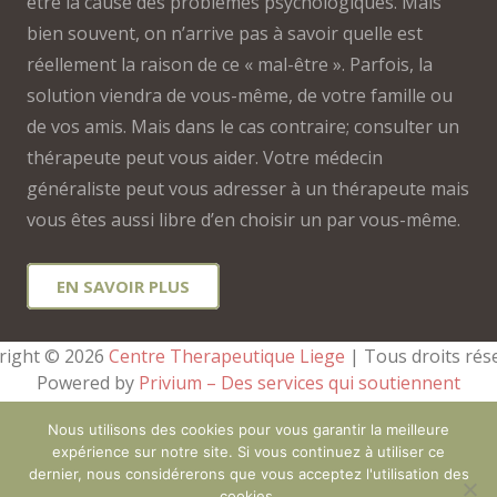
être la cause des problèmes psychologiques. Mais
bien souvent, on n’arrive pas à savoir quelle est
réellement la raison de ce « mal-être ». Parfois, la
solution viendra de vous-même, de votre famille ou
de vos amis. Mais dans le cas contraire; consulter un
thérapeute peut vous aider. Votre médecin
généraliste peut vous adresser à un thérapeute mais
vous êtes aussi libre d’en choisir un par vous-même.
EN SAVOIR PLUS
right © 2026 
Centre Therapeutique Liege
 | Tous droits rés
Powered by
Privium – Des services qui soutiennent
vos soins. Pour psychologues, psychotherapeutes et
Nous utilisons des cookies pour vous garantir la meilleure
hypnotherapeutes.
expérience sur notre site. Si vous continuez à utiliser ce
RGPD – Politique de Protection de la Vie Privée
dernier, nous considérerons que vous acceptez l'utilisation des
cookies.