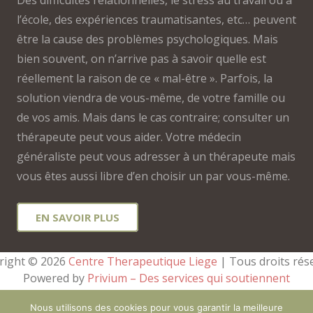
l’école, des expériences traumatisantes, etc… peuvent
être la cause des problèmes psychologiques. Mais
bien souvent, on n’arrive pas à savoir quelle est
réellement la raison de ce « mal-être ». Parfois, la
solution viendra de vous-même, de votre famille ou
de vos amis. Mais dans le cas contraire; consulter un
thérapeute peut vous aider. Votre médecin
généraliste peut vous adresser à un thérapeute mais
vous êtes aussi libre d’en choisir un par vous-même.
EN SAVOIR PLUS
right © 2026 
Centre Therapeutique Liege
 | Tous droits rés
Powered by
Privium – Des services qui soutiennent
vos soins. Pour psychologues, psychotherapeutes et
Nous utilisons des cookies pour vous garantir la meilleure