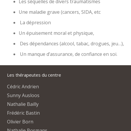
Les séquelles de divers traumatismes
Une maladie grave (cancers, SIDA, etc
La dépression
Un épuisement moral et physique,
Des dépendances (alcool, tabac, drogues, jeu…),
Un manque d’assurance, de confiance en soi.
Les thérapeutes du centre
Cédric Andrien
Sunny Ausloos
Nathalie Bailly
Frédéric Bastin
Olivier Born
Nathalie Bosmans