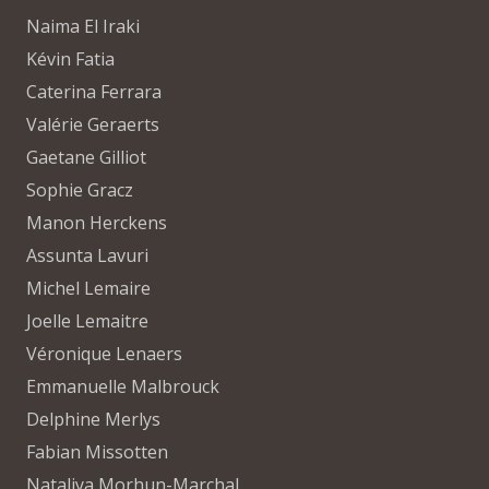
Naima El Iraki
Kévin Fatia
Caterina Ferrara
Valérie Geraerts
Gaetane Gilliot
Sophie Gracz
Manon Herckens
Assunta Lavuri
Michel Lemaire
Joelle Lemaitre
Véronique Lenaers
Emmanuelle Malbrouck
Delphine Merlys
Fabian Missotten
Nataliya Morhun-Marchal